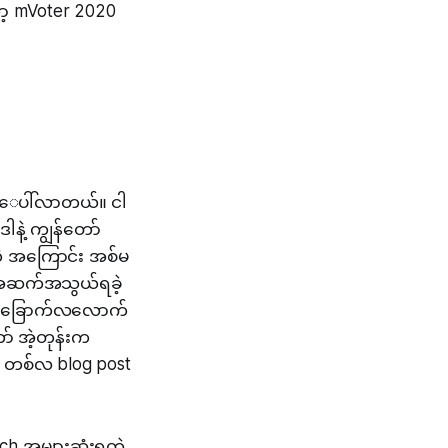
ာ့ mVoter 2020
GDE ေပါ်လာတယ်။ ငါ
နဲ့ ကျွန်တော်
တဲ့ အကြောင်း အစ်မ
 အဆက်အသွယ်ရခဲ့
ါး ခြောက်လလောက်
ာ် အဲ့တုန်းက
း တစ်လ blog post
ch အများဆုံးရတဲ့