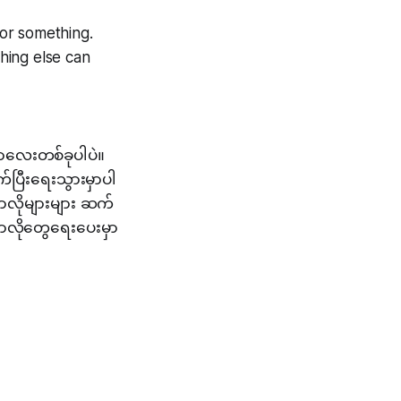
for something.
hing else can
တာလေးတစ်ခုပါပဲ။
ြီးရေးသွားမှာပါ
ာလိုများများ ဆက်
မာလိုတွေရေးပေးမှာ