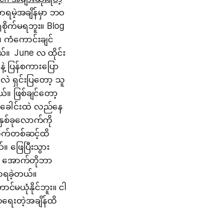
လာရမဲ့အချိန်မှာ ဘဝ
စိုက်မရဘူး။ Blog
ကံကောင်းချင်
ယ်။ June လ ထိုင်း
ဲ့ ပြန်စကားပြော
လဲ ရှင်းပြတော့ သူ
။ ဖြစ်ချင်တော့
် ခေါင်းထဲ လည်နေ
နှစ်ခုလောက်ကို
ောက်တစ်ဆင့်ထိ
 ဖြေပြီးသွား
ာ အောက်တိုဘာ
ာရခဲ့တယ်။
င်မယုံနိုင်ဘူး။ ငါ
စာရေးတဲ့အချိန်ထိ