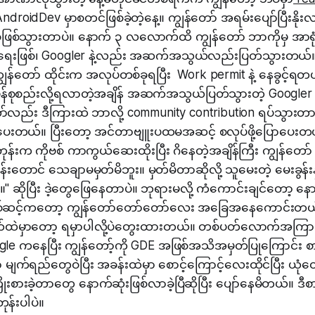
ndroidDev မှာစတင်ဖြစ်ခဲ့တဲ့နေ့။ ကျွန်တော် အရမ်းပျော်ပြီးနိုး
ဖြစ်သွားတာပဲ။ နောက် ၃ လလောက်ထိ ကျွန်တော် ဘာကိုမှ အာရုံ
ေးဖြစ်၊ Googler နဲ့လည်း အဆက်အသွယ်လည်းပြတ်သွားတယ်။ 
န်တော် ထိုင်းက အလုပ်တစ်ခုရပြီး Work permit နဲ့ နေခွင့်ရတ
န်စုစည်းလို့ရလာတဲ့အချိန် အဆက်အသွယ်ပြတ်သွားတဲ့ Googler န
ာ်လည်း ဒီကြားထဲ ဘာလို့ community contribution ရပ်သွားတာ
တယ်။ ပြီးတော့ အင်တာဗျူးပထမအဆင့် စလုပ်ဖို့ပြောပေးတယ်
န်းက ကိုဗစ် ကာကွယ်ဆေးထိုးပြီး ဂိနေတဲ့အချိန်ကြီး ကျွန်တော
းတောင် သေချာမမှတ်မိဘူး။ မှတ်မိတာဆိုလို့ သူမေးတဲ့ မေးခွန်း
။" ဆိုပြီး ဒဲ့တွေဖြေနေတာပဲ။ ဘုရားမလို့ ကံကောင်းချင်တော့ န
်ဆင့်ကတော့ ကျွန်တော်တော်တော်လေး အခြေအနေကောင်းတယ်။
ိတ်ထဲမှာတော့ ရမှာပါလို့ပဲတွေးထားတယ်။ တစ်ပတ်လောက်အကြ
gle ကနေပြီး ကျွန်တော့်ကို GDE အဖြစ်အသိအမှတ်ပြုကြောင်း စ
မျက်ရည်တွေဝဲပြီး အခန်းထဲမှာ စောင့်ကြောင့်လေးထိုင်ပြီး ယုံတော
ကြိုးစားခဲ့တာတွေ နောက်ဆုံးဖြစ်လာခဲ့ပြီဆိုပြီး ပျော်နေမိတယ်။ ဒီ
န်းပါပဲ။