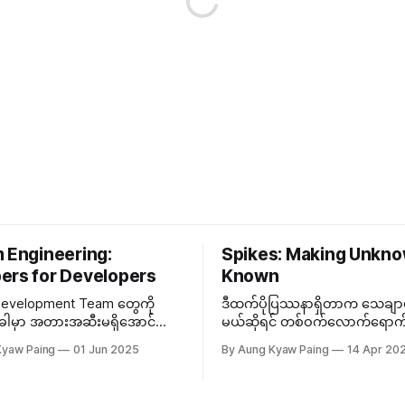
m Engineering:
Spikes: Making Unkn
ers for Developers
Known
Development Team တွေကို
ဒီထက်ပိုပြဿနာရှိတာက သေချာမ
့အခါမှာ အတားအဆီးမရှိအောင်
မယ်ဆိုရင် တစ်ဝက်လောက်ရောက
၊​ စံနှုန်းတွေ၊ Automation အစ
လုပ်ဖို့ အဆင်မပြေတာသော်လည်း
Kyaw Paing
01 Jun 2025
By Aung Kyaw Paing
14 Apr 20
ဝန်ယူတဲ့ အဖွဲ့တစ်ဖွဲ့ သီးသန့်ထား
သွားချင်တဲ့လမ်းကြောင်း မမှန်တာ
 ဒီ Team ကို Platform
သော်လည်းကောင်းဆိုရင် လုပ်ထာ
g လိုခေါ်တွင်တယ်။
သဲထဲရေသွန်ဖြစ်မယ်။ ဒီတော့မသ