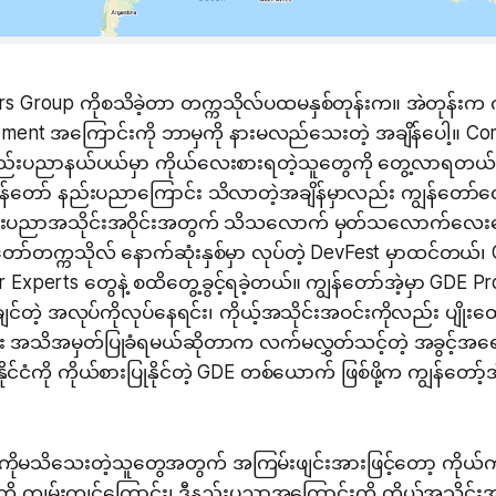
s Group ကိုစသိခဲ့တာ တက္ကသိုလ်ပထမနှစ်တုန်းက။ အဲတုန်းက က
ment အကြောင်းကို ဘာမှကို နားမလည်သေးတဲ့ အချိန်ပေါ့။ Co
နည်းပညာနယ်ပယ်မှာ ကိုယ်လေးစားရတဲ့သူတွေကို တွေ့လာရတယ်။ 
ကျွန်တော် နည်းပညာကြောင်း သိလာတဲ့အချိန်မှာလည်း ကျွန်တော်လ
နည်းပညာအသိုင်းအဝိုင်းအတွက် သိသလောက် မှတ်သလောက်လေးတွေ
်တော်တက္ကသိုလ် နောက်ဆုံးနှစ်မှာ လုပ်တဲ့ DevFest မှာထင်တယ်၊ G
Experts တွေနဲ့ စထိတွေ့ခွင့်ရခဲ့တယ်။ ကျွန်တော်အဲ့မှာ GDE P
င်တဲ့ အလုပ်ကိုလုပ်နေရင်း၊ ကိုယ့်အသိုင်းအဝင်းကိုလည်း ပျိုးထ
 အသိအမှတ်ပြုခံရမယ်ဆိုတာက လက်မလွှတ်သင့်တဲ့ အခွင့်အရေး
နိုင်ငံကို ကိုယ်စားပြုနိုင်တဲ့ GDE တစ်ယောက် ဖြစ်ဖို့က ကျွန်တော်
ိုမသိသေးတဲ့သူတွေအတွက် အကြမ်းဖျင်းအားဖြင့်တော့ ကိုယ်ကက
 ကျွမ်းကျင်ကြောင်း၊ ဒီနည်းပညာအကြောင်းကို ကိုယ့်အသိုင်းအဝိ