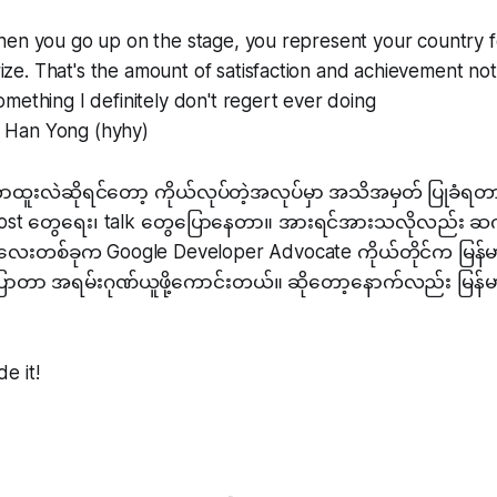
 when you go up on the stage, you represent your country 
ize. That's the amount of satisfaction and achievement not
something I definitely don't regert ever doing
m Han Yong (hyhy)
 ဘာထူးလဲဆိုရင်တော့ ကိုယ်လုပ်တဲ့အလုပ်မှာ အသိအမှတ် ပြုခံရ
st တွေရေး၊ talk တွေပြောနေတာ။ အားရင်အားသလိုလည်း ဆက်ပ
ာလေးတစ်ခုက Google Developer Advocate ကိုယ်တိုင်က မြန်မ
ပြောတာ အရမ်းဂုဏ်ယူဖို့ကောင်းတယ်။ ဆိုတော့နောက်လည်း မြန်
e it!