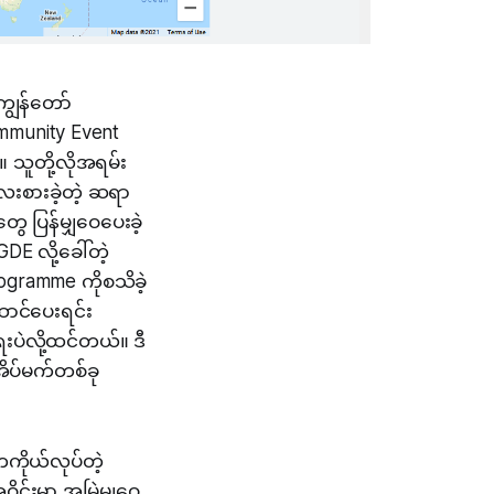
ျွန်တော်
mmunity Event
သူတို့လိုအရမ်း
ေးစားခဲ့တဲ့ ဆရာ
 ပြန်မျှဝေပေးခဲ့
DE လို့ခေါ်တဲ့
rogramme ကိုစသိခဲ့
ောင်ပေးရင်း
ပဲလို့ထင်တယ်။ ဒီ
့အိပ်မက်တစ်ခု
ိုယ်လုပ်တဲ့
ုင်းမှာ အမြဲမျှဝေ