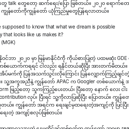
og တွေ talk တွေတော့ ဆက်ရေး/ပြော ဖြစ်တယ်။ ၂၀၂၀ ရောက်တေ
ာ ကျွန်တော်ကိုကျွန်တော် ယုံကြည်မှုတွေပြန်ရလာတယ်။
supposed to know that what we dream is possible
y that looks like us makes it?
r (MGK)
 နိုဝင်ဘာ ၂၀၂၀ မှာ မြန်မာနိုင်ငံကို ကိုယ်စားပြုတဲ့ ပထမဆုံး 
တစ်ယောက်ကရရင် ငါလည်း ရနိုင်တယ်ဆိုပြီး အားတက်မိတယ်။ ဒါ
့ အိပ်မက်ကို ပြန်အသက်သွင်းလိုကြောင်း ပြန်လျှောက်ကြည့်ချင်
်။ သူ့အကူအညီနဲ့ ကျွန်တော် APAC က Googler တစ်ယောက်နဲ့
Form ဖြည့်တော့ သူကကြည့်ပေးတယ်၊ ပြီးတော့ နောက် လေး င
ntribution လုပ်၊ ပြီးရင် သူ့ကိုလာပြဆိုပြီး ပြောတယ်။ ကျွန်တေ
ယ်။ ကျွန်တော် အရင်က ရေးချင်မှထရေးတဲ့အကျင့်ကို ပြင်ပြီ
င်ရေးတဲ့ အကျင့်စလုပ်ဖြစ်တယ်။
အာဏာလုသွားတဲ့ နေ့မတိုင်ခင်တစ်ရက်က ကျွန်တော့် ဘဝမှာ
rea