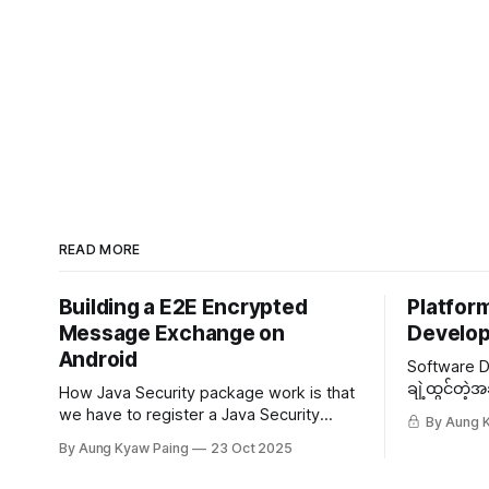
READ MORE
Building a E2E Encrypted
Platfor
Message Exchange on
Develop
Android
Software 
ချဲ့ထွင်တဲ
How Java Security package work is that
Process တွေ
we have to register a Java Security
By Aung 
ရှိတွေကို တာ
Provider (JSP) which implements key
By Aung Kyaw Paing
23 Oct 2025
လေ့ရှိတယ်။
generations and key algorithms...
Engineerin