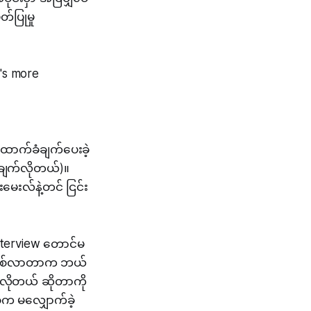
်ပြုမှု
's more
ာက်ခံချက်ပေးခဲ့
ချက်လိုတယ်)။
မေးလ်နဲ့တင် ငြင်း
terview တောင်မ
ာ ဖြစ်လာတာက ဘယ်
 လိုတယ် ဆိုတာကို
်က မလျှောက်ခဲ့