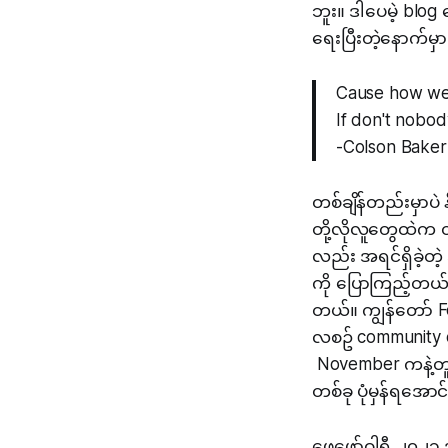
ဘူး။ ဒါပေမဲ့ bl
ရေးပြီးတဲ့နောက်မှ
Cause how we 
If don't nobod
-Colson Bake
တစ်ချိန်တည်းမှာပဲ
တို့လိုလူတွေထဲက 
လည်း အရင်ရှိခဲ့တဲ
ကို ပြောကြည့်တယ
တယ်။ ကျွန်တော် 
လစဥ် community co
November ကနဲ့တူတ
တစ်ခု ပုံမှန်ရအော
ဖေဖော်ဝါရီ ၂၀၂၁ 