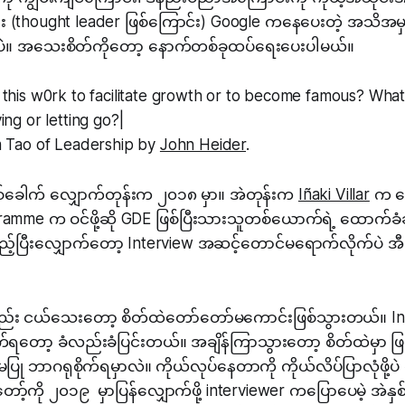
်း (thought leader ဖြစ်ကြောင်း) Google ကနေပေးတဲ့ အသိအမှတ
ခုပဲ။ အသေးစိတ်ကိုတော့ နောက်တစ်ခုထပ်ရေးပေးပါမယ်။
this w0rk to facilitate growth or to become famous? What
ing or letting go?|
m Tao of Leadership by
John Heider
.
ခေါက် လျှောက်တုန်းက ၂၀၁၈ မှာ။ အဲတုန်းက
Iñaki Villar
က ထေ
mme က ဝင်ဖို့ဆို GDE ဖြစ်ပြီးသားသူတစ်ယောက်ရဲ့ ထောက်ခံ
ည့်ပြီးလျှောက်တော့ Interview အဆင့်တောင်မရောက်လိုက်ပဲ အီး
း ငယ်သေးတော့ စိတ်ထဲတော်တော်မကောင်းဖြစ်သွားတယ်။ In
ိုက်ရတော့ ခံလည်းခံပြင်းတယ်။ အချိန်ကြာသွားတော့ စိတ်ထဲမှ
ု ဘာဂရုစိုက်ရမှာလဲ။ ကိုယ်လုပ်နေတာကို ကိုယ်လိပ်ပြာလုံဖို့ပဲ
့်ကို ၂၀၁၉ မှာပြန်လျှောက်ဖို့ interviewer ကပြောပေမဲ့ အဲနှစ