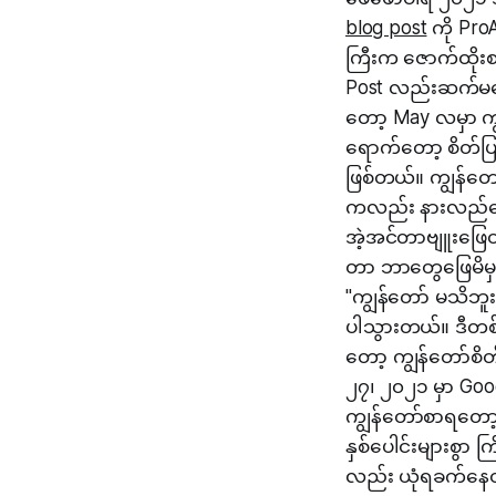
blog post
ကို ProA
ကြီးက ဇောက်ထိုးစ
Post လည်းဆက်မရ
တော့ May လမှာ ကျွ
ရောက်တော့ စိတ်ပြ
ဖြစ်တယ်။ ကျွန်တေ
ကလည်း နားလည်ပေး
အဲ့အင်တာဗျူးဖြေတု
တာ ဘာတွေဖြေမိမှန်
"ကျွန်တော် မသိဘူး
ပါသွားတယ်။ ဒီတစ
တော့ ကျွန်တော်စ
၂၇၊ ၂၀၂၁ မှာ Goo
ကျွန်တော်စာရတော့ 
နှစ်ပေါင်းများစွာ 
လည်း ယုံရခက်နေတု