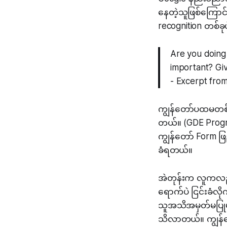
နေတဲ့သူဖြစ်ကြောင
recognition တစ်
Are you doing 
important? Giv
- Excerpt fro
ကျွန်တော်ပထမတစ်
တယ်။ (GDE Progra
ကျွန်တော် Form ဖြ
ခံရတယ်။
အဲတုန်းက လူကလည်
ရောက်ပဲ ငြင်းခံလ
သူအသိအမှတ်မပြုမပြ
သိလာတယ်။ ကျွန်တော