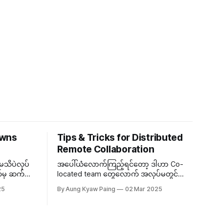
owns
Tips & Tricks for Distributed
Remote Collaboration
သိပဲလုပ်
အပေါ်ယံလောက်ကြည့်ရင်တော့ ဒါဟာ Co-
်မှ ဆက်
located team တွေလောက် အလုပ်မတွင်ဘူး
ကောင်း၊
ထင်ရပေမဲ့ တကယ်ထိရောက်အောင်အလုပ်
25
By Aung Kyaw Paing
02 Mar 2025
လုပ်တတ်ရင် Distributed Team ကလည်း သူ့
းသမျှ
ဟာနဲ့သူ သာတဲ့အချက်တွေရှိတယ်။ ဒီတော့...
ိသေးတဲ့